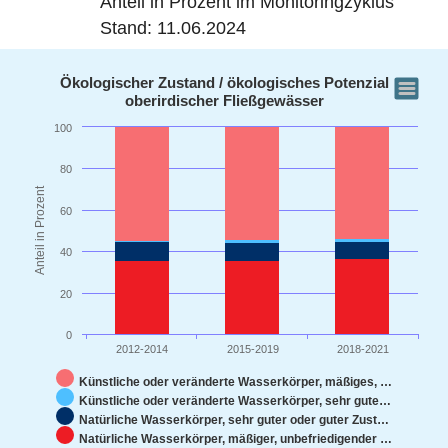
Anteil in Prozent im Monitoringzyklus
Stand: 11.06.2024
Ökologischer Zustand / ökologisches Potenzial oberi
Ökologischer Zustand / ökologisches Potenzial
oberirdischer Fließgewässer
Bar chart with 4 data series.
100
View as data table, Ökologischer Zustand / ökologis
80
The chart has 1 X axis displaying categories.
Anteil in Prozent
The chart has 1 Y axis displaying Anteil in Prozent. D
60
40
20
0
2012-2014
2015-2019
2018-2021
Künstliche oder veränderte Wasserkörper, mäßiges, …
Künstliche oder veränderte Wasserkörper, sehr gute…
Natürliche Wasserkörper, sehr guter oder guter Zust…
Natürliche Wasserkörper, mäßiger, unbefriedigender …