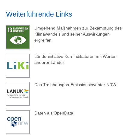
1990 (EU-Klimagesetz)
Niederschlagsregime nimmt Einfluss auf
Netto-Treibhausgasneutralität bis 2050 (EU-
Weiterführende Links
Wasser- und Stoffkreisläufe, es kommt zu
Klimagesetz)
häufigeren, intensiveren
Umgehend Maßnahmen zur Bekämpfung des
Extremwetterereignissen, Lebensräume und
Klimawandels und seiner Auswirkungen
Ökosysteme verändern sich und mit ihnen die
ergreifen
Artenzusammensetzung. Auch die
menschliche Gesundheit kann unter anderem
Länderinitiative Kernindikatoren mit Werten
durch Hitze oder Niederschlagsextreme
anderer Länder
beeinträchtigt werden. Im Sinne des
Klimaschutzes ist die weitere konsequente
Senkung der Emissionen erforderlich.
Das Treibhausgas-Emissionsinventar NRW
Daten als OpenData