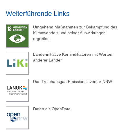
1990 (EU-Klimagesetz)
Niederschlagsregime nimmt Einfluss auf
Netto-Treibhausgasneutralität bis 2050 (EU-
Weiterführende Links
Wasser- und Stoffkreisläufe, es kommt zu
Klimagesetz)
häufigeren, intensiveren
Umgehend Maßnahmen zur Bekämpfung des
Extremwetterereignissen, Lebensräume und
Klimawandels und seiner Auswirkungen
Ökosysteme verändern sich und mit ihnen die
ergreifen
Artenzusammensetzung. Auch die
menschliche Gesundheit kann unter anderem
Länderinitiative Kernindikatoren mit Werten
durch Hitze oder Niederschlagsextreme
anderer Länder
beeinträchtigt werden. Im Sinne des
Klimaschutzes ist die weitere konsequente
Senkung der
Emissionen
erforderlich.
Das Treibhausgas-Emissionsinventar NRW
Daten als OpenData